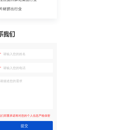
色母粒：将聚合物、几种颜料和添加剂进行
电缆料
弹性体
生物降
PET回
业
拉丝蛋
替代金属作结构材料，因而被广泛用于
片材挤
机械设备及日常生活用品等，主要使用
的造粒。
联系我