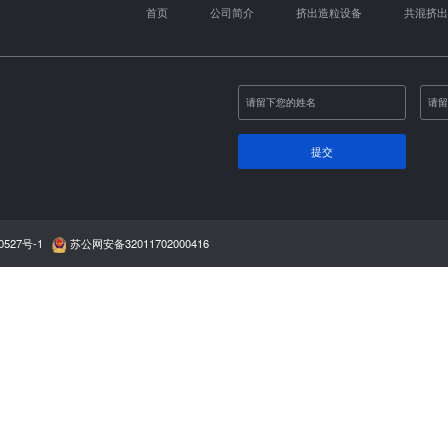
拉丝蛋白膨化
新一代的拉丝蛋白、组
高，产品具有更强的肉
量高。 拉丝蛋白、组
花生粕、大豆分离蛋白
品的强度、韧性、形状
片材挤出行业