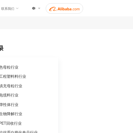
粒设备
共混挤出应用
案例视频
联系我
目录
色母粒
工程塑
： 1)单色色母粒或SPC（单一颜料浓
一种单一颜料，大部分不含蜡和添加剂
填充母
着色：混合不同的单色母粒粒料获得客户