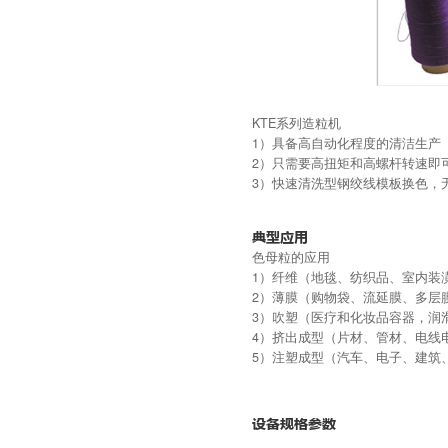
KTE系列
1）具备
2）只需