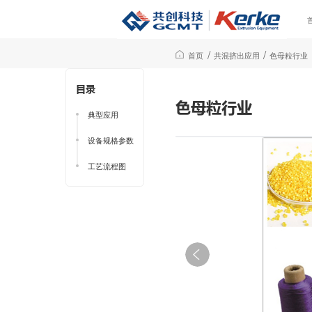
/
首页
目录
色母
典型应用
设备规格参数
工艺流程图